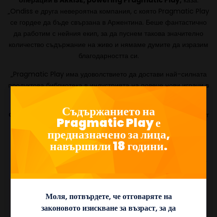
операции в ARRISE, powering Pragmatic Play,
каза:
„Ondiss е друга невероятна компания, с която Pragmatic Play
се гордее да бъде свързана в Аржентина. Беше фантастично
да работим с нейния екип, за да пуснем такова значително
количество съдържание на живо и нямаме думите да изразим
благодарността си.
„Pragmatic Play има удоволствието да достави най-силната
продуктова библиотека в индустрията на повече нови играчи в
цялата страна.“
Съдържанието на
Факундо Джорджи, представител на Ondiss,
каза: „Изборът
Pragmatic Play е
от качествени игри, достъпни за нашите играчи, сега е много
предназначено за лица,
по-всеобхватен, благодарение на упоритата работа както на
навършили 18 години.
нашите, така и на експертите на Pragmatic Play. Наличието
на такъв огромен брой нови заглавия за ротативки, казино на
живо игри и виртуални спортове е истинска промяна за нас
като бранд и очакваме с нетърпение да видим как ще
реагират нашите играчи.“
Моля, потвърдете, че отговаряте на
законовото изискване за възраст, за да
Pragmatic Play понастоящем произвежда до осем нови