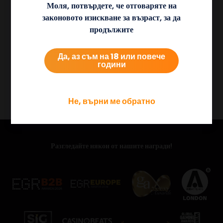
Моля, потвърдете, че отговаряте на
заглавия
месечно, като същевременно предоставя и игри
законовото изискване за възраст, за да
в
Казино на живо
,
Виртуални спортове
и
Бинго
като част от
своето мултипродуктово портфолио, достъпно чрез един-
продължите
единствен API
Да, аз съм на 18 или повече
18+ | GamblingTherapy.org
години
Не, върни ме обратно
Разгледайте някои от нашите награди!