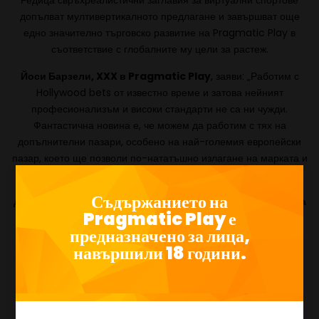
Редица свръхреалистични заглавия за виртуални спортове
допълват мултивертикалното предлагане и завършват още
едно значително търговско развитие на Pragmatic Play в
съответствие с глобалните му цели за растеж.
Йоси Барзели, XXX в Pragmatic Play
, заяви: „Работим с
Hollywood bets от известно време и затова нейният
професионализъм и високи стандарти не са ни чужди.
Фантастична новина е, че можем да работим с тях на
допълнителни пазари, особено на най-големия европейски
пазар, което ще позволи по-нататъшно излагане на марката и
генериране на лидери.“
Съдържанието на
Дермот О’Конъл, мениджър на операциите по залаганията
Pragmatic Play е
в Холивудбетс
, заяви: „Холивудбетс се стреми да предлага
предназначено за лица,
на клиентите си първокласни забавления и вълнуващи
навършили 18 години.
преживявания, а в лицето на Pragmatic Play намерихме
идеалния партньор, който да обогати съществуващото ни
портфолио от игри.“
Понастоящем Pragmatic Play произвежда до седем
слот