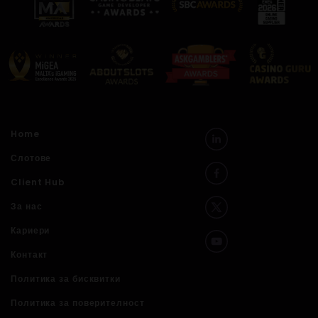
Home
Слотове
Client Hub
За нас
Кариери
Контакт
Политика за бисквитки
Политика за поверителност