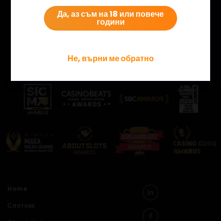
Да, аз съм на 18 или повече
Разгледайте някои от нашите награди!
години
Не, върни ме обратно
Home
Слотове