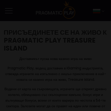
ПРИСЪЕДИНЕТЕ СЕ НА ЖИВО К
PRAGMATIC PLAY TREASURE
ISLAND
Доставчикът пуска нова казино игра на живо
Pragmatic Play, водещ доставчик в iGaming индустрията,
отвежда играчите на изпълнено с екшън приключение в най-
новата си казино игра на живо, Treasure Island.
Водени от карта на съкровищата, играчите ще открият древно
колело, облицовано със скъпоценни камъни, бонус игри и
вълнуващи бонуси, всеки от които варира по честота в 54-те
сектора. Залозите могат да се правят на един или повече от