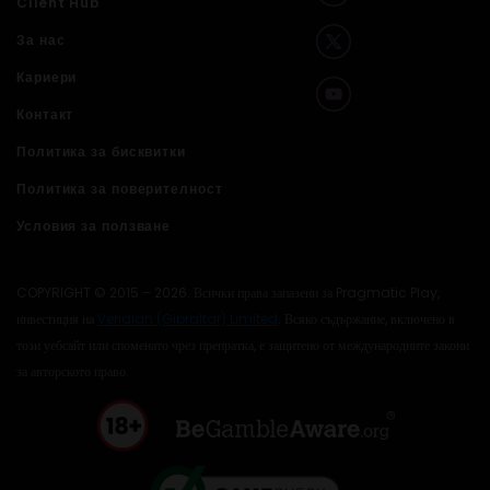
Client Hub
За нас
Кариери
Контакт
Политика за бисквитки
Политика за поверителност
Условия за ползване
COPYRIGHT © 2015 – 2026. Всички права запазени за Pragmatic Play,
инвестиция на
Veridian (Gibraltar) Limited
. Всяко съдържание, включено в
този уебсайт или споменато чрез препратка, е защитено от международните закони
за авторското право.