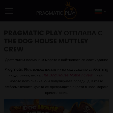
PRAGMATIC PLAY ОТПЛАВА С
THE DOG HOUSE MUTTLEY
CREW
Доставчикът поема към морето в най-новото си слот издание
Pragmatic Play, водещ доставчик на съдържание за iGaming
индустрията, пусна
The Dog House Muttley Crew
– най-
новото попълнение към популярната поредица, в която
емблематичните кучета се превръщат в пирати в ново морско
приключение.