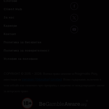
Слотове
Client Hub
За нас
Кариери
Контакт
Политика за бисквитки
Политика за поверителност
Условия за ползване
COPYRIGHT © 2015 – 2026. Всички права запазени за Pragmatic Play,
инвестиция на
Veridian (Gibraltar) Limited
. Всяко съдържание, включено в
този уебсайт или споменато чрез препратка, е защитено от международните закони
за авторското право.