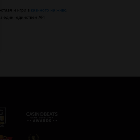
ставя и игри в
казиното на живо
,
ез един-единствен API.