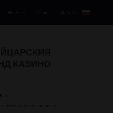
Фирма
Новини
Контакт
ЕЙЦАРСКИЯ
АНД КАЗИНО
Bern
отпечатък в Европа, след като си