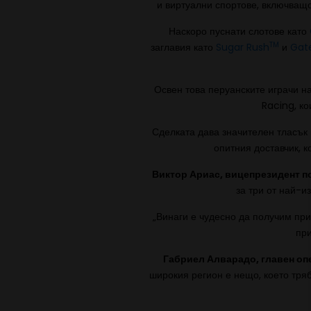
и виртуални спортове, включващо
Наскоро пуснати слотове като
TM
заглавия като
Sugar Rush
и
Gat
Освен това перуанските играчи н
Racing, к
Сделката дава значителен тласък
опитния доставчик, к
Виктор Ариас, вицепрезидент по
за три от най-и
„Винаги е чудесно да получим при
при
Габриел Алварадо, главен оп
широкия регион е нещо, което тря