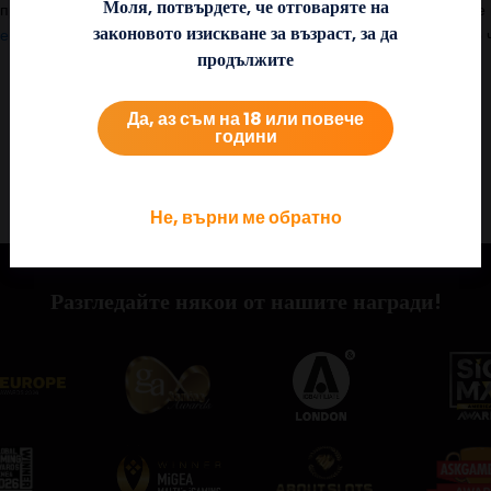
Моля, потвърдете, че отговаряте на
 произвежда до седем
слот заглавия
месечно, като в същото време 
законовото изискване за възраст, за да
ве
и
бинго
като част от мултипродуктовата си портфолио, достъпно 
продължите
18+ | GamblingTherapy.org
Да, аз съм на 18 или повече
години
Не, върни ме обратно
Разгледайте някои от нашите награди!