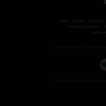
Home
Слотове
Client Hub
Политика за бисквитки
П
Условия з
COPYRIGHT © 2015 – 2026. Всички прав