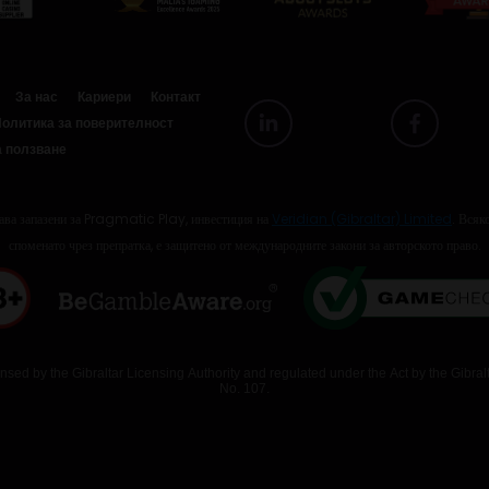
За нас
Кариери
Контакт
олитика за поверителност
а ползване
а запазени за Pragmatic Play, инвестиция на
Veridian (Gibraltar) Limited
. Всяк
споменато чрез препратка, е защитено от международните закони за авторското право.