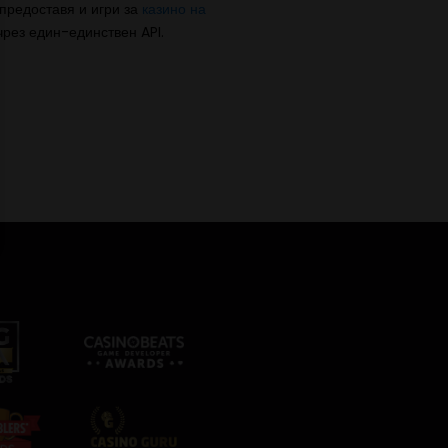
предоставя и игри за
казино на
чрез един-единствен API.