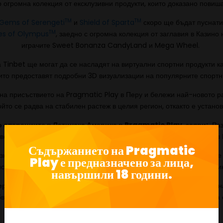
 огромна колекция от ексклузивни продукти, които доказано повиш
TM
TM
Gems of Serengeti
и
Shield of Sparta
скоро ще бъдат пуснати 
TM
es of Olympus
, заедно с огромна колекция от заглавия в Казино
играчите Sweet Bonanza CandyLand и Mega Wheel.
а Tinbet ще могат да се насладят на виртуални спортни продукти к
оито предоставят подробни 3D визуализации на популярните спортн
 на присъствието на Pragmatic Play в Перу и бележи най-новото р
ойто се радва на стабилен растеж в целия регион, откакто е устано
 операциите в Латинска Америка в Pragmatic Play, заяви:
„Ра
звестните ни вертикали с Tinbet и да достигнем до повече играчи в 
Съдържанието на Pragmatic
знание за разнообразната си колекция от продукти и приветстваме
Play е предназначено за лица,
съединят към нас в стремежа ни за доминиране в Латинска Амери
навършили 18 години.
еративен директор на Tinbet, заяви:
„Нарастващата репутация на
бва да се види, и ние се радваме, че можем да предоставим такава
игри на нашата клиентска база.“