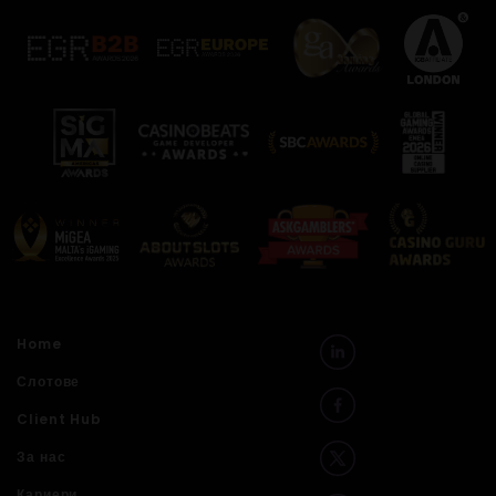
Home
Слотове
Client Hub
За нас
Кариери