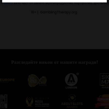
и
Бинго
като част от своето мултипродуктово портфолио, достъпно
18+ | GamblingTherapy.org
Разгледайте някои от нашите награди!