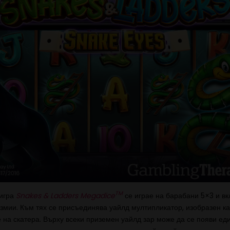
TM
 игра
Snakes & Ladders Megadice
се играе на барабани 5×3 и в
 змии. Към тях се присъединява уайлд мултипликатор, изобразен кат
 на скатера. Върху всеки приземен уайлд зар може да се появи еди