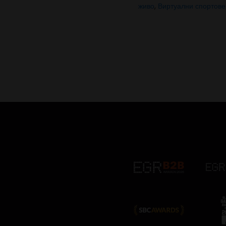
живо
,
Виртуални спортове