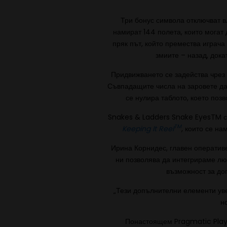
Три бонус символа отключват вл
намират 144 полета, които могат 
пряк път, който премества играча
змиите – назад, дока
Придвижването се задейства чрез 
Съвпадащите числа на заровете да
се нулира таблото, което поз
Snakes & Ladders Snake EyesTM с
TM
Keeping It Reel
, които се н
Ирина Корнидес, главен оператив
ни позволява да интегрираме лю
възможност за до
„Тези допълнителни елементи уве
н
Понастоящем Pragmatic Play