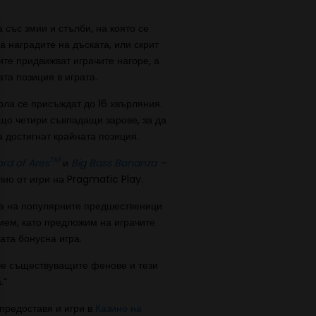
 със змии и стълби, на която се
а наградите на дъската, или скрит
ите придвижват играчите нагоре, а
ата позиция в играта.
ола се присъждат до 16 хвърляния.
що четири съвпадащи зарове, за да
а достигнат крайната позиция.
TM
rd of Ares
и
Big Bass Bonanza –
лио от игри на Pragmatic Play.
ха на популярните предшественици
ием, като предложим на играчите
ата бонусна игра.
ече съществуващите фенове и тези
.“
предоставя и игри в
Казино на