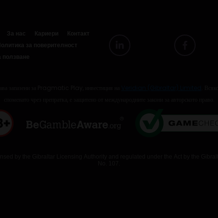
За нас
Кариери
Контакт
олитика за поверителност
а ползване
а запазени за Pragmatic Play, инвестиция на
Veridian (Gibraltar) Limited
. Всяк
споменато чрез препратка, е защитено от международните закони за авторското право.