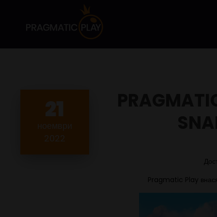
PRAGMATIC
21
SNA
ноември
2022
Дос
Pragmatic Play внас