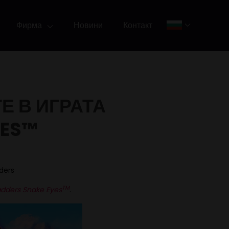
Фирма
Новини
Контакт
Е В ИГРАТА
YES™
ders
TM
adders Snake Eyes
.