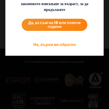
законовото изискване за възраст, за да
за
казино на живо
и бинго като част от многопродуктовото си
продължите
портфолио, достъпно чрез един-единствен API.
18+ | BeGambleAware.org
Да, аз съм на 18 или повече
години
Не, върни ме обратно
Разгледайте някои от нашите награди!