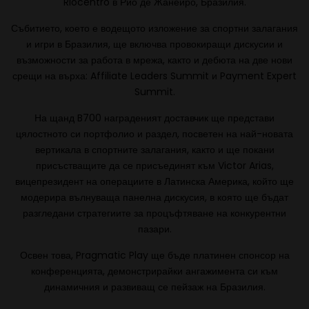
Riocentro в Рио де Жанейро, Бразилия.
Събитието, което е водещото изложение за спортни залагания
и игри в Бразилия, ще включва провокиращи дискусии и
възможности за работа в мрежа, както и дебюта на две нови
срещи на върха: Affiliate Leaders Summit и Payment Expert
Summit.
На щанд B700 награденият доставчик ще представи
цялостното си портфолио и раздел, посветен на най-новата
вертикала в спортните залагания, както и ще покани
присъстващите да се присъединят към Victor Arias,
вицепрезидент на операциите в Латинска Америка, който ще
модерира вълнуваща панелна дискусия, в която ще бъдат
разгледани стратегиите за процъфтяване на конкурентни
пазари.
Освен това, Pragmatic Play ще бъде платинен спонсор на
конференцията, демонстрирайки ангажимента си към
динамичния и развиващ се пейзаж на Бразилия.