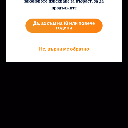
законовото изискване за възраст, за да
продължите
Да, аз съм на 18 или повече
години
Не, върни ме обратно