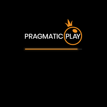
играта
Pragmatic Play е
RTP:
96.50%
предназначено за лица,
навършили 18 години.
Разгледайте някои от нашите награди!
Моля, потвърдете, че отговаряте на
законовото изискване за възраст, за да
продължите
Да, аз съм на 18 или повече
години
Не, върни ме обратно