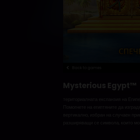
Back to games
Mysterious Egypt™
териториалната експанзия на Египе
Помогнете на египтяните да изград
вертикално, избран на случаен при
разширяващи се символа, които мо