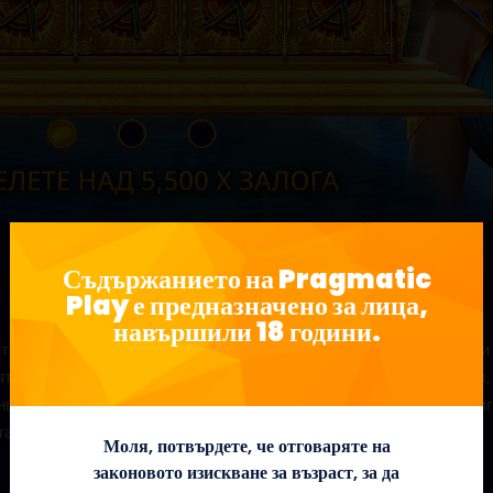
Съдържанието на Pragmatic
Play е предназначено за лица,
навършили 18 години.
т започна в Mysterious Egypt™, 5×3 видеослот с 10 печеливши 
ят една от най-великите империи в света с мистериозен символ,
нцип при всяко завъртане. Влезте в безплатните завъртания и и
гат да плащат дори на несъседни позиции.
Моля, потвърдете, че отговаряте на
законовото изискване за възраст, за да