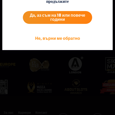
продължите
Да, аз съм на 18 или повече
години
Не, върни ме обратно
Разгледайте някои от нашите награди!
За нас
Кариери
Контакт