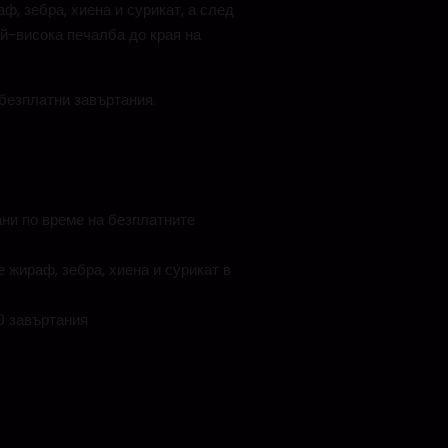
, зебра, хиена и сурикат, а след
ай-висока печалба до края на
безплатни завъртания.
ани по време на безплатните
 жираф, зебра, хиена и сурикат в
0 завъртания