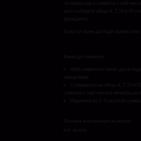
се превръща в символа с най-висок
като съберете общо 4, 7, 13 и 15 
функцията.
Бонусът може да бъде задействан 
Какво да очаквате:
Wild символите могат да се пад
завъртания
Събирането на общо 4, 7, 13 и 
символи с най-висока печалба за п
Падането на 2-5 scatter симво
Основна информация за играта
RTP:
96.50%