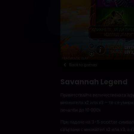
Back to games
Savannah Legend
Приветствайте величествената афри
множители x2 или x3 – те се умно
печалби до 10 000x
При падане на 3-5 scatter символа
свързани с множител x2 или x3, а с