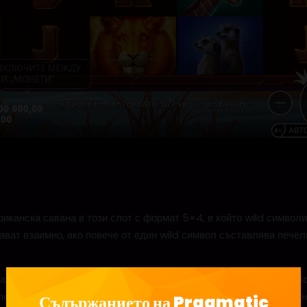
канска савана в този слот с формат 5×4, в който wild символи
жават взаимно, ако повече от един wild символ съставлява печ
 се задейства бонус игра с 8-20 безплатни завъртания. Тук wil
пециалният символ на лъв е отключен. Всеки път, когато се падн
Съдържанието на Pragmatic