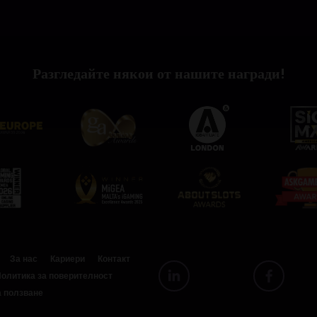
Разгледайте някои от нашите награди!
За нас
Кариери
Контакт
олитика за поверителност
а ползване