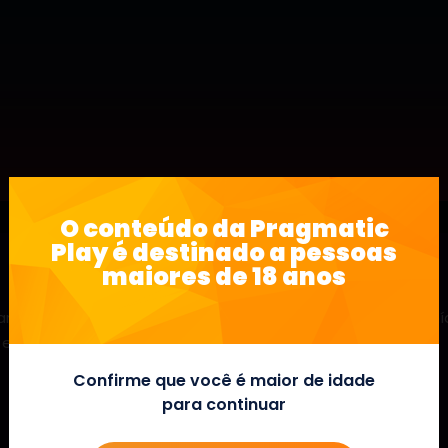
O conteúdo da Pragmatic
Play é destinado a pessoas
maiores de 18 anos
andes vitórias se você combinar os símbolos neste caça-ní
is e fique de olho nos símbolos de pimenta Wild!
Confirme que você é maior de idade
para continuar