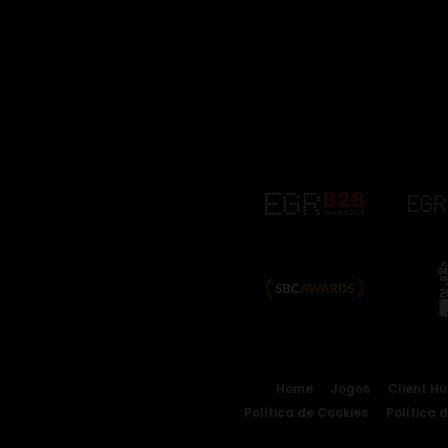
Home
Jogos
Client H
Política de Cookies
Política 