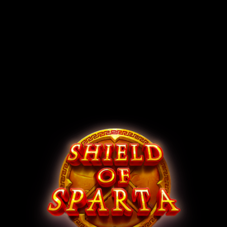
símbolos de bonificación que se ofrecen.
Los símbolos de bonificación y bonificación magnética
aparecerán en todos los carretes, y cuando dos de
cualquiera de los símbolos aparecen, se bloquean en
su lugar, mientras que el resto de los símbolos pasan
por otro nuevo giro. La obtención de tres o más
símbolos de bonificación o bonificación magnética
activa los giros gratis.
Al obtener tres, cuatro o cinco de los dos tipos de
símbolos de bonificación, se obtienen 10, 15 o 20 giros
gratis, respectivamente. Para la ronda de giros gratis,
las posiciones donde aterrizaron los símbolos de
bonificación se resaltan con un marco. Después de
esto, cada vez que un nuevo símbolo de bonificación
cae en una posición marcada, se actualiza.