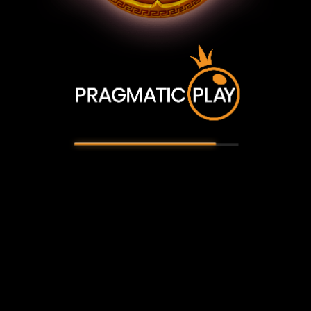
El contenido de
Información básica del
Pragmatic Play está
juego
destinado a personas de
RTP:
96.50%
18 años o más
Por favor, confirma que cumples
¡Echa un vistazo a algunos de nuestros premios!
con el requisito de edad legal
para continuar
Sí, soy mayor de 18 años
No, volver atrás