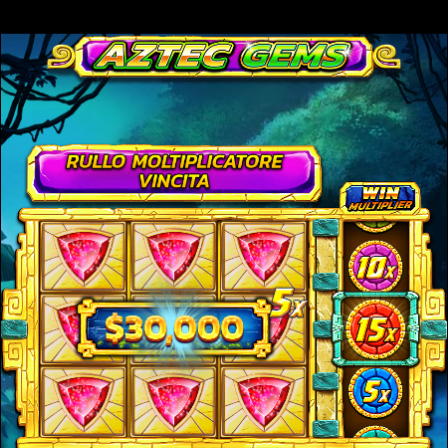
Cosa aspettarsi:
Abbina tre simboli sui rulli 1-3 per vincere fino a 5
volte la puntata
Le vincite ottenute su più linee di pagamento si
sommano
Il quarto rullo contiene moltiplicatori 1x, 2x, 3x, 5x, 10x o
15x
Informazioni di base sul
gioco
I contenuti di Pragmatic
Play sono destinati ad
RTP:
96.52%
adulti di 18 anni o più
Si prega di confermare il requisito