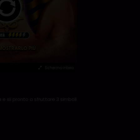
Schermo intero
 e sii pronto a sfruttare 3 simboli