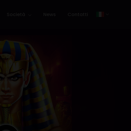
Società
News
Contatti