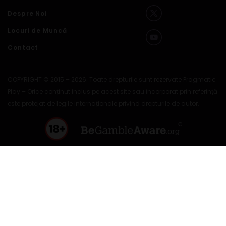
Despre Noi
Locuri de Muncă
Contact
COPYRIGHT © 2015 – 2026. Toate drepturile sunt rezervate Pragmatic
Play – Orice conținut inclus pe acest site sau încorporat prin referință
este protejat de legile internaționale privind drepturile de autor.