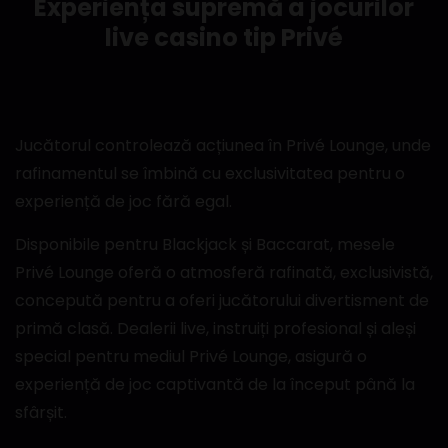
Experiența supremă a jocurilor
live casino tip Privé
Jucătorul controlează acțiunea în Privé Lounge, unde
rafinamentul se îmbină cu exclusivitatea pentru o
experiență de joc fără egal.
Disponibile pentru Blackjack și Baccarat, mesele
Privé Lounge oferă o atmosferă rafinată, exclusivistă,
concepută pentru a oferi jucătorului divertisment de
primă clasă. Dealerii live, instruiți profesional și aleși
special pentru mediul Privé Lounge, asigură o
experiență de joc captivantă de la început până la
sfârșit.