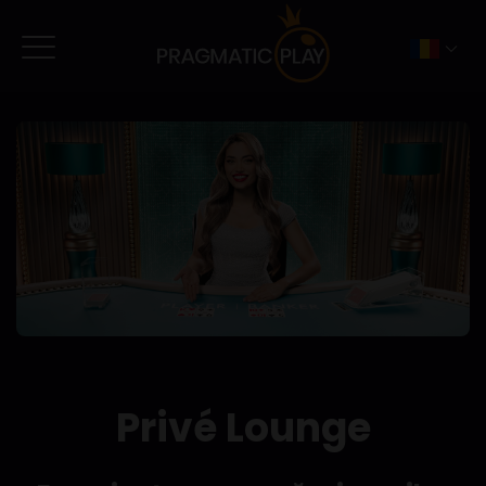
Privé Lounge