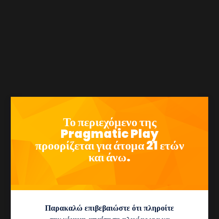
Το περιεχόμενο της
Pragmatic Play
προορίζεται για άτομα 21 ετών
και άνω.
Παρακαλώ επιβεβαιώστε ότι πληροίτε