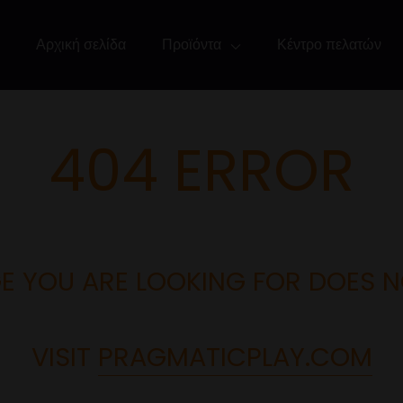
Αρχική σελίδα
Προϊόντα
Κέντρο πελατών
404 ERROR
E YOU ARE LOOKING FOR DOES N
VISIT
PRAGMATICPLAY.COM