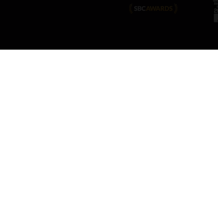
Αρχική
Παιχνίδια
Client Hub
Επικοινωνία
ΠΟΛΙΤΙΚΗ COO
Όροι Χρήσης κα
ΠΝΕΥΜΑΤΙΚΑ ΔΙΚΑΙΩΜΑΤΑ © 2015 – 2026. 
όλο το περιεχόμενο που περιλαμβάνετ