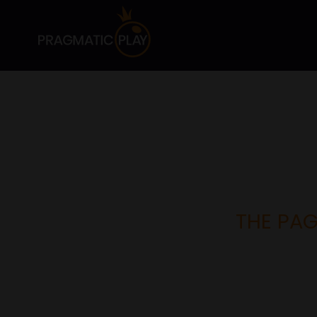
THE PAG