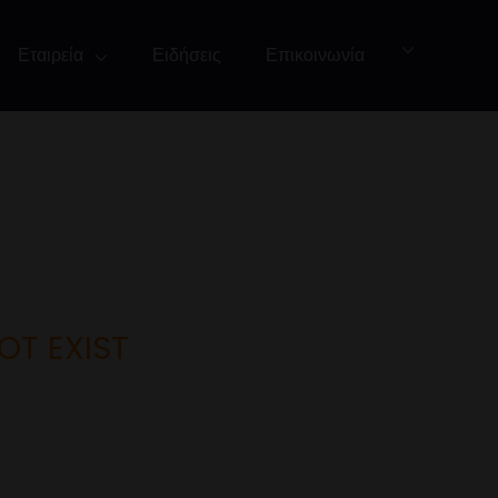
Εταιρεία
Ειδήσεις
Επικοινωνία
OT EXIST