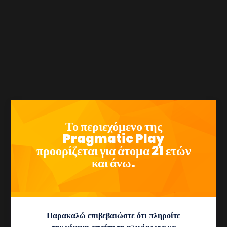
Το περιεχόμενο της
Pragmatic Play
προορίζεται για άτομα 21 ετών
και άνω.
Παρακαλώ επιβεβαιώστε ότι πληροίτε