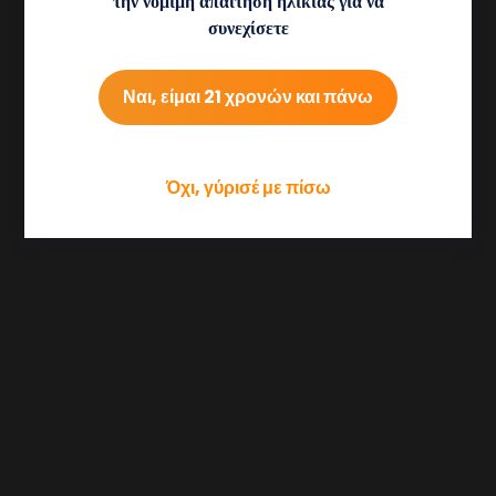
την νόμιμη απαίτηση ηλικίας για να
συνεχίσετε
Ναι, είμαι 21 χρονών και πάνω
Όχι, γύρισέ με πίσω