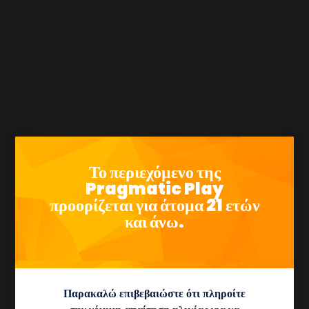
Το περιεχόμενο της
Pragmatic Play
προορίζεται για άτομα 21 ετών
και άνω.
Παρακαλώ επιβεβαιώστε ότι πληροίτε