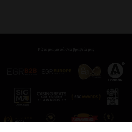
Ρίξτε μια ματιά στα βραβεία μας