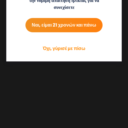
την νόμιμη απαίτηση ηλικίας για να
συνεχίσετε
Ναι, είμαι 21 χρονών και πάνω
Όχι, γύρισέ με πίσω