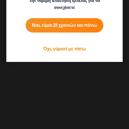
την νόμιμη απαίτηση ηλικίας για να
συνεχίσετε
Ναι, είμαι 21 χρονών και πάνω
Όχι, γύρισέ με πίσω