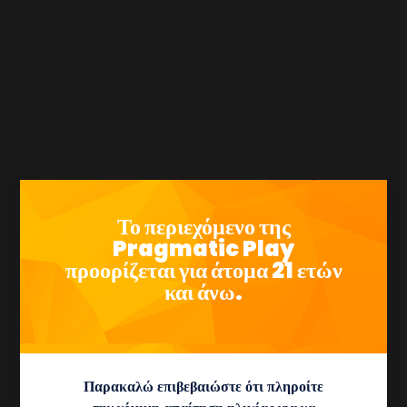
Το περιεχόμενο της
Pragmatic Play
προορίζεται για άτομα 21 ετών
και άνω.
Παρακαλώ επιβεβαιώστε ότι πληροίτε