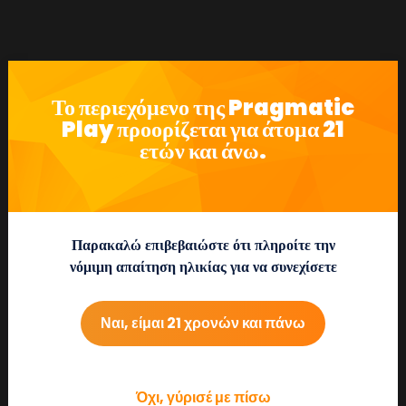
Το περιεχόμενο της Pragmatic
Play προορίζεται για άτομα 21
ετών και άνω.
Παρακαλώ επιβεβαιώστε ότι πληροίτε την
νόμιμη απαίτηση ηλικίας για να συνεχίσετε
Ναι, είμαι 21 χρονών και πάνω
Όχι, γύρισέ με πίσω