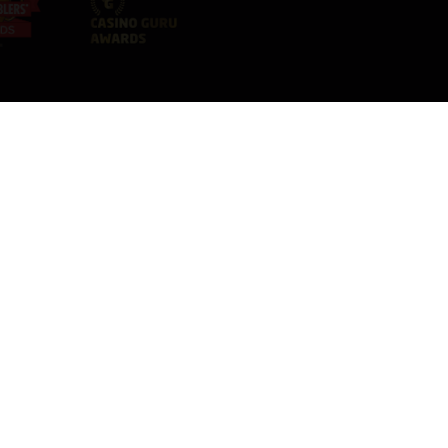
ian (Gibraltar) Limited
. Οποιοδήποτε και
νόμους περί πνευματικών δικαιωμάτων.