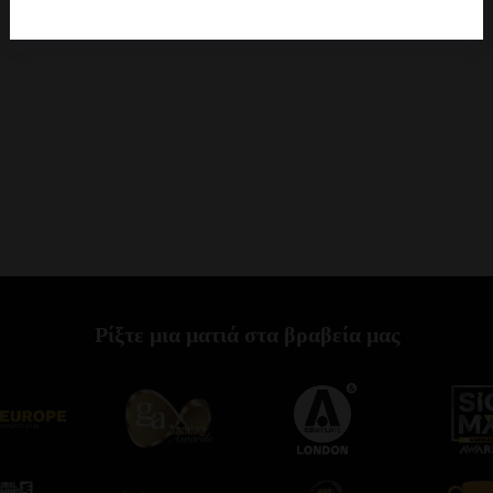
Ρίξτε μια ματιά στα βραβεία μας