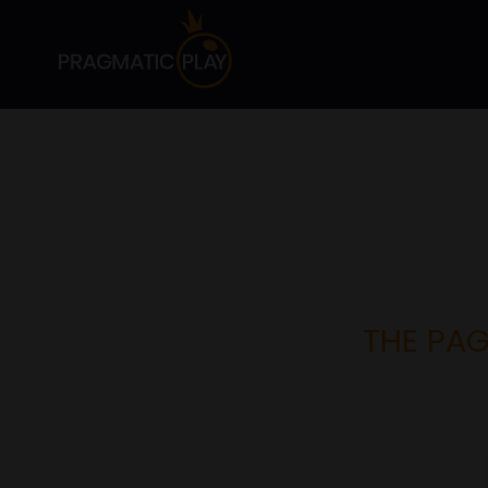
THE PAG