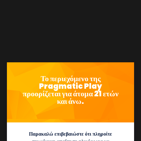
Το περιεχόμενο της
Pragmatic Play
προορίζεται για άτομα 21 ετών
και άνω.
Παρακαλώ επιβεβαιώστε ότι πληροίτε