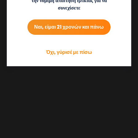
την νόμιμη απαίτηση ηλικίας για να
συνεχίσετε
Ναι, είμαι 21 χρονών και πάνω
Όχι, γύρισέ με πίσω