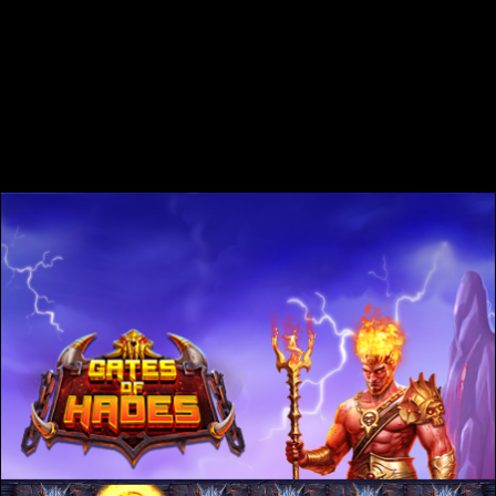
Mendapatkan 3, 4, 5, atau 6 simbol Scatter akan
memicu game bonus dengan 10, 12, 15, atau 20 spin
gratis, di mana nilai pengali maksimum meningkat
hingga 500x. Jika fitur ini dipicu dengan 6 atau lebih
Scatter, pengali minimum yang dapat muncul adalah
10x. Selain itu, mendapatkan 3–6 Scatter selama fitur
berlangsung akan memicu ulang fitur dengan
tambahan hingga 12 spin gratis.
Yang Menarik:
Simbol Wild dapat muncul dengan pengali hingga
100x di game dasar, dan meningkat hingga 500x selama
game bonus
Nilai pengali akan terkumpul di atas gulungan
masing-masing dan akan diterapkan pada
kemenangan di tumble berikutnya
Dapatkan 3-6 simbol Scatter untuk memenangkan
hingga 20 spin gratis, di mana nilai pengali yang