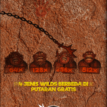
12-30 free spins, di mana 3+ Scatter dapat memberikan
hingga 30 free spin tambahan.
Kombinasi berbeda dari Scatter standar dan dua
Scatter spesial dapat mengaktifkan tiga variasi fitur
yang unik.
Konten Pragmatic Play
ditujukan untuk yang
berusia 18 tahun ke atas
Info Umum Permainan
RTP:
96.55%
Mohon konfirmasikan bahwa
Anda memenuhi persyaratan usia
legal untuk melanjutkan
Lihat beberapa penghargaan kami!
Ya, Saya berusia 18 tahun/lebih