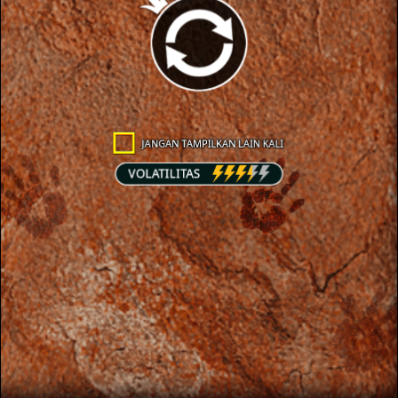
Tidak, kembali ke halaman
sebelumnya
Beranda
Permainan
Client Hub
Tentang Kami
Karir
Hubungi Kami
SYARAT PENGGUNAAN