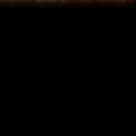
KEBIJAKAN PRIVASI
KEBIJAKAN COOKIE
HAK CIPTA © 2015 – 2025. Semua hak cipta dilindungi oleh undang-
undang Pragmatic Play, sebuah investasi
Veridian (Gibraltar)
Limited
. Semua konten yang diperlihatkan di situs web ini atau
melalui referensi dilindungi oleh undang-undang hak cipta
internasional.