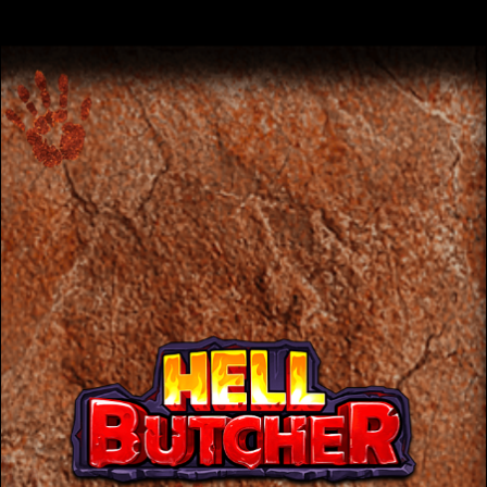
acak menarik dan menghadiahkan pengali dari meter
yang berada di bawah gulungan, yang pada awalnya
menampilkan nilai 2x, 4x, 8x, dan 16x. Jika pengali
diberikan, tiga nilai yang tersisa akan bergeser ke kiri
dan digantikan oleh nilai baru, yang nilainya dapat
berlipat ganda selama urutan runtuhan hingga
maksimum 512x.
Tergantung pada fitur yang aktif, Wild yang muncul
dapat memberikan pengali acak yang dijamin,
menghapus pengali tertentu dari meter selama sisa
putaran, atau menggabungkan kedua efek tersebut
untuk meningkatkan peluang kemenangan.
Yang menarik:
Pengali Wild acak dapat membawa nilai hingga 512x.
3-6 scatter standar memicu game bonus dengan