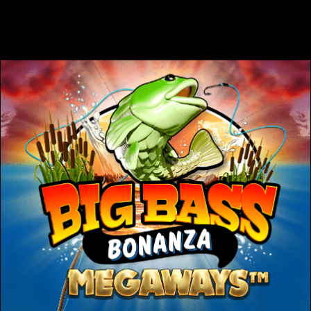
のすべてのマネーシンボルの値を回収します。4人目の漁師シ
ンボルが出現するたびに、追加で10回のフリースピンが付与
され、勝利倍率が2倍、3倍、そして最終的に10倍へと段階的
に上昇します。
特徴:
スキャッターを3～6個獲得すると、10～25回のフリースピ
ンを獲得
漁師シンボルが画面上のすべてのマネーシンボルを回収
4人目の漁師シンボルごとに機能が再発動し、最大10倍ま
で上昇する勝利倍率が適用
プラグマティック・プレイ
基本的な試合情報
のコンテンツは18歳以上の方
を対象としています。
RTP:
96.70%