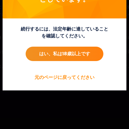
に、そのスポットがマークされます。その場所に別の敵が2度目に
れたマルチプライヤーは、その上に形成されるすべてのウィニングコ
続行するには、法定年齢に達していること
を確認してください。
キャッターが揃うと、フリースピンボーナスラウンドがトリガーさ
ポットとそのマルチプライヤーはラウンドの終わりまでその場に
はい、私は18歳以上です
以上のスキャッターが揃うと、追加のフリースピンが与えられます
元のページに戻ってください