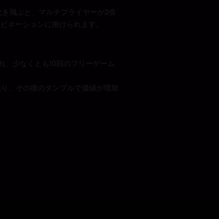
吹き飛ぶと、マルチプライヤーが2倍
ンビネーションに掛けられます。
れ、少なくとも10回のフリーゲーム
残り、その後のタンブルで価値が増加
。