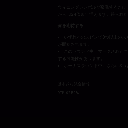
ウィニングシンボルが爆発するたび
から1,024倍まで増えます。得ら
何を期待する:
いずれかのスピンで3つ以上のス
が開始されます。
このラウンド中、マークされたス
する可能性があります。
ボーナスラウンド中にさらに3つ
基本的な試合情報
RTP:
97.50%