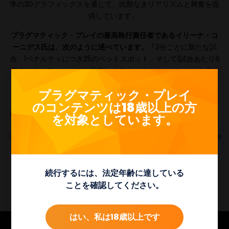
準の3Dグラフィックスを通じて、比類なきリアリズムと興奮を提
供しています。
プラグマティック・プレイの最高執行責任者であるイリーナ・コ
ーニデス氏は、次のように述べています。「
3分ごとに新たな試
合、1ペナルティにつき25のベットスポット、そして1試合あたり6
本のペナルティキックを特徴とする『
ペナルティ・シュートアウ
ト・ライブ！
』は、当社のバーチャルスポーツ・ポートフォリオ
プラグマティック・プレイ
におけるアクション満載の最新作です。」
のコンテンツは18歳以上の方
Pragmatic Playは現在、月に最大8つの新しい
オンラインスロッ
を対象としています。
ト
タイトルを制作しており、
ライブカジノ
と
ビンゴゲーム
もマル
チプロダクトポートフォリオの一部として提供しており、1つのAPI
で利用できます。
続行するには、法定年齢に達している
ことを確認してください。
はい、私は18歳以上です