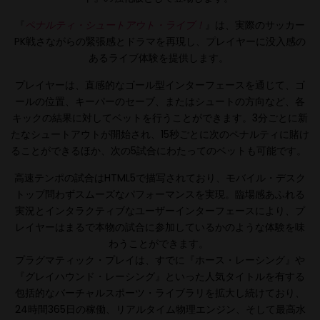
『
ペナルティ・シュートアウト・ライブ！
』は、実際のサッカー
PK戦さながらの緊張感とドラマを再現し、プレイヤーに没入感の
あるライブ体験を提供します。
プレイヤーは、直感的なゴール型インターフェースを通じて、ゴ
ールの位置、キーパーのセーブ、またはシュートの方向など、各
キックの結果に対してベットを行うことができます。3分ごとに新
たなシュートアウトが開始され、15秒ごとに次のペナルティに賭け
ることができるほか、次の5試合にわたってのベットも可能です。
高速テンポの試合はHTML5で描写されており、モバイル・デスク
トップ問わずスムーズなパフォーマンスを実現。臨場感あふれる
実況とインタラクティブなユーザーインターフェースにより、プ
レイヤーはまるで本物の試合に参加しているかのような体験を味
わうことができます。
プラグマティック・プレイは、すでに『ホース・レーシング』や
『グレイハウンド・レーシング』といった人気タイトルを有する
包括的なバーチャルスポーツ・ライブラリを拡大し続けており、
24時間365日の稼働、リアルタイム物理エンジン、そして最高水