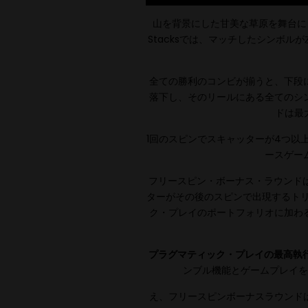
山を背景にした甘美な草原を舞台にし
Stacksでは、マッチしたシンボ
全ての勝利のコンビが揃うと、下段
落下し、そのリールにある全てのシ
ドは最
1回のスピンでスキャッターが4つ以
ースゲー
フリースピン・ボーナス・ラウンドは
ターがその後のスピンで出現するトリガーされま
ク・プレイのポートフォリオに加わ
プラグマティック・プレイの最高執
ンブル機能とゲームプレイを
え、フリースピンボーナスラウンドは