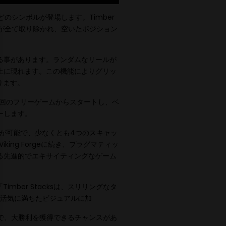
のシンボルが登場します。Timber
ルが全て取り除かれ、空いたポジション
る事があります。ランダムなリールが
上に現れます。この機能によりグリッ
ります。
8回のフリーゲームからスタートし、ベ
ーします。
事が可能で、少なくとも4つのスキャッ
Viking Forgeに続き、プラグマティッ
る先進的でエキサイティングなゲーム
mber Stacksは、スリリングなタ
活気に満ちたビジュアルに加
げで、大勝利を獲得できるチャンスがあ