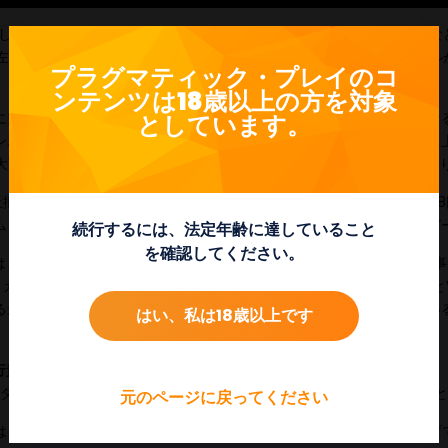
たこのスロットは、5×5のグリッド上にクマ、クーガー、オオカミなど
ルが左から右へ揃うと勝利となり、タンブルメカニズムにより勝利シンボ
プラグマティック・プレイのコ
が上から埋められていきます。
ンテンツは18歳以上の方を対象
に空のシンボル列が追加され、グリッドのサイズがランダムに大きくな
としています。
ンボルが下段に落ち、新しいシンボルが空いたポジションを埋める為に
大10×5まで拡大して最大100,000通りものエキサイティングな配当を作
上揃うと、フリースピンのボーナスラウンドが始まります。少なくとも
ムと同じように、グリッドのサイズが大きくなるフィーチャーがトリガ
続行するには、法定年齢に達していること
を確認してください。
また、一部の地域では、プレイヤーの元のベットの120倍で購入する
す。 Timber Stacksは、Sugar Supreme Powernudgeと
る最新リリース作であり、世界中の多くのプレイヤーから支持されてい
はい、私は18歳以上です
体験を提供します。
行責任者であるイリーナ
・コーニデス氏は、次のように述べています。「Ti
ダイナミックに保つグリッドサイズの増加機能を兼ね備えています。と
元のページに戻ってください
、興奮の別のレイヤーを追加し、10,000倍の最大倍率の勝利のおか