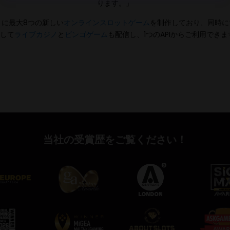
ります。」
に最大8つの新しい
オンラインスロットゲーム
を制作しており、同時に
して
ライブカジノ
と
ビンゴゲーム
も配信し、1つのAPIからご利用でき
当社の受賞歴をご覧ください！