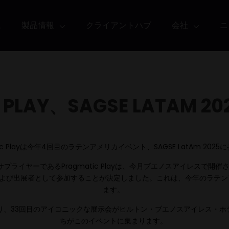
ム
製品情報
クライアントハブ
会社
ニ
C PLAY、SAGSE LATAM 
tic Playは今年4回目のラテンアメリカイベント、SAGSE LatAm 202
プライヤーであるPragmatic Playは、今月ブエノスアイレスで開催される
ンサーおよび出展者として参加することが決定しました。これは、今年のラ
ます。
たり、33回目のアイコニックな展示会がヒルトン・ブエノスアイレス・ホテ
ちがこのイベントに集まります。