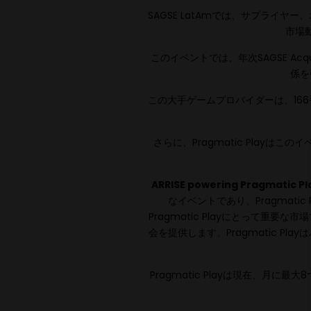
SAGSE LatAmでは、サプラ
市場
このイベントでは、年次SAGSE Ac
係を
この大手ゲームプロバイダーは、16
さらに、Pragmatic Pla
ARRISE powering Pragmati
なイベントであり、Pragmat
Pragmatic Playにとって
会を提供します。Pragmatic 
Pragmatic Playは現在、月に最