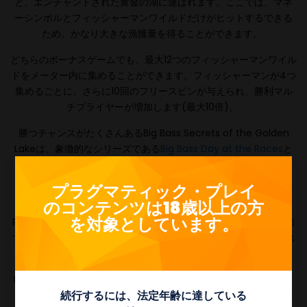
と、エンチャントされた黄金の湖に運ばれます。ここでは、マネ
ーシンボルとフィッシャーマンワイルドだけがヒットするできる
ため、かなり大きな漁獲量を得ることができます。
どちらのボーナスゲームでも、最大12つのフィッシャーマンワイル
ドをメーター内に集めることができます。フィッシャーマンが4つ
集めるごとに、さらに10回のフリースピンが与えられ、勝利マル
チプライヤーが増加します(最大10倍)。
勝つチャンスがたくさんあるBig Bass Secrets of the Golden
Lakeは、象徴的なシリーズである
Big Bass Day at the Races
と
Big Bass Floats My Boat
に最近追加されたヒット作です。
プラグマティック・プレイ
Pragmatic Play
の最高執行責任者
(COO)
である
Irina
のコンテンツは18歳以上の方
Cornides
氏は
「Big Bass Secrets of the Golden Lakeは、
を対象としています。
Pragmatic Playの増え続けるBig Bassシリーズにユニークな追加
であり、独特の神話のテーマと2つのエキサイティングなボーナス
ゲームを特徴としています」と述べた。
Pragmatic Playは現在、月に最大8つの新しい
オンラインスロッ
続行するには、法定年齢に達している
ト
タイトルを制作しており、
ライブカジノ
と
ビンゴゲーム
もマル