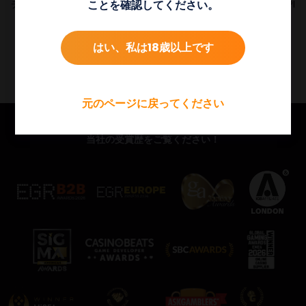
ことを確認してください。
チプロダクトポートフォリオの一部として提供しており、1つのAPI
で利用できます。
はい、私は18歳以上です
元のページに戻ってください
当社の受賞歴をご覧ください！