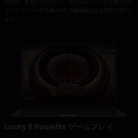
供され、専用スタジオから、専門トレーニングを受けたラ
イブディーラーが洗練された高揚感あふれる空間で進行し
ます。
Lucky 6 Roulette ゲームプレイ