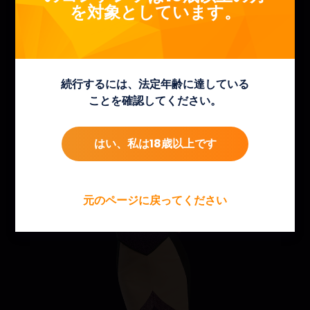
を対象としています。
続行するには、法定年齢に達している
ことを確認してください。
はい、私は18歳以上です
元のページに戻ってください