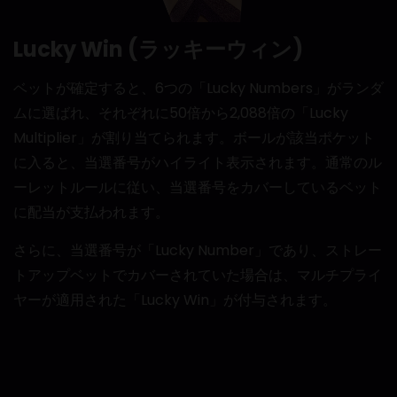
Lucky Win (ラッキーウィン)
ベットが確定すると、6つの「Lucky Numbers」がランダ
ムに選ばれ、それぞれに50倍から2,088倍の「Lucky
Multiplier」が割り当てられます。ボールが該当ポケット
に入ると、当選番号がハイライト表示されます。通常のル
ーレットルールに従い、当選番号をカバーしているベット
に配当が支払われます。
さらに、当選番号が「Lucky Number」であり、ストレー
トアップベットでカバーされていた場合は、マルチプライ
ヤーが適用された「Lucky Win」が付与されます。