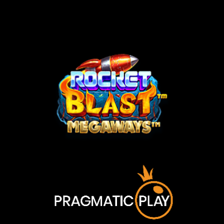
한 위치에 있는 심볼을 와일드 심볼로 변경합니다. 이러한 심볼
은 릴에 고정되고 텀블 이후에 아래 한 칸으로 밀리고 스핀이 끝
날 때까지 그리드 상단에 와일드를 추가하여 슬롯에서 당첨될
속도를 올릴 수 있습니다.
기본 게임 정보
RTP:
96.01%
Pragmatic Play 콘텐츠는
우리의 어워드를 한번 살펴보세요!
18세 이상에게 적용합니다
접속계속하려면 법적 연렬요건에 충족