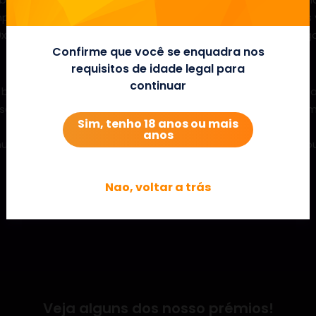
pre que surgir um. Os símbolos modificadores recolhem os 
 No final da ronda, todos os símbolos de dinheiro são pago
Confirme que você se enquadra nos
requisitos de idade legal para
continuar
 bobina seis com pelo menos um símbolo de dinheiro para a
ir símbolos de dinheiro e modificadores, reiniciando o núm
Sim, tenho 18 anos ou mais
anos
s podem recolher todos os símbolos de dinheiro visíveis o
Nao, voltar a trás
Veja alguns dos nosso prémios!