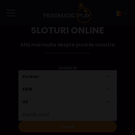
SLOTURI ONLINE
Află mai multe despre jocurile noastre
Jocuri în
Korean
KRW
All
Caută