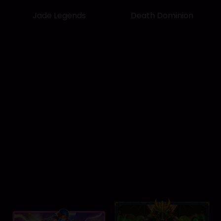
Jade Legends
Death Dominion