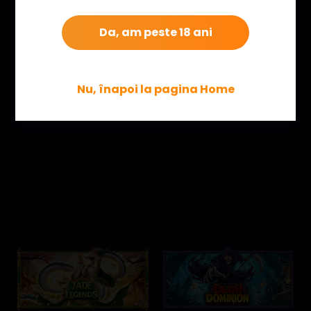
Da, am peste 18 ani
Nu, înapoi la pagina Home