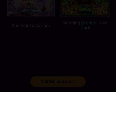
Sleeping Dragon Ultra
Sunnydaze Asylum
Dark
Mai Multe Jocuri
Jocuri Licențiate și Certificate