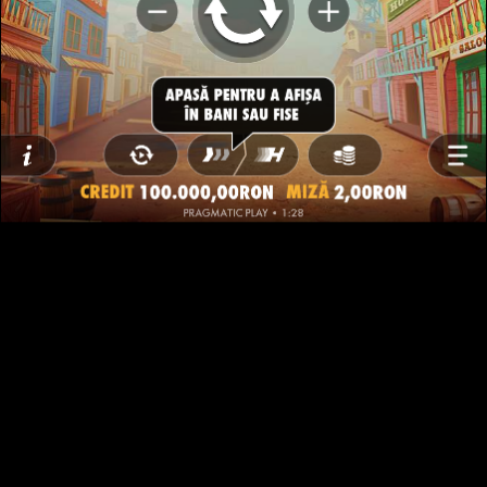
Nu, înapoi la pagina Home
Home
Games
Client Hub
Despre Noi
Locuri de Muncă
Contact
COPYRIGHT © 2015 – 2026. Toate drepturile sunt rezervate Pragmatic
Play – Orice conținut inclus pe acest site sau încorporat prin referință
este protejat de legile internaționale privind drepturile de autor.