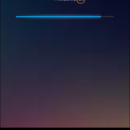
Te rog să confirmi că ai vârsta
legală pentru a continua
Da, am peste 18 ani
Nu, înapoi la pagina Home
Home
Games
Client Hub
Despre Noi
Locuri de Muncă