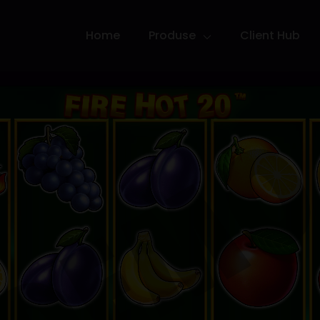
Home
Produse
Client Hub