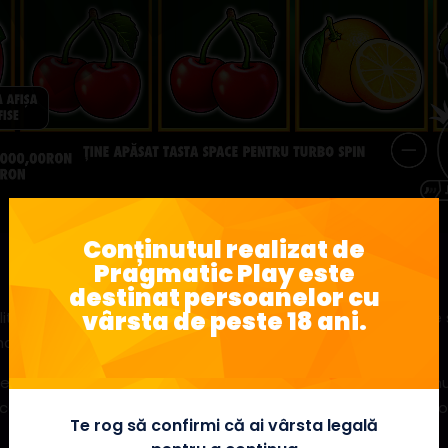
Conținutul realizat de
Pragmatic Play este
destinat persoanelor cu
vârsta de peste 18 ani.
tate, linii de plată, RTP și câștiguri maxime diferite, seria de 
ale, cu fructe, prin design și simboluri clasice.
eclanșează o rolă plină cu simboluri Wild, crescând și mai mul
celași timp jucătorilor să aleagă varianta de joc care li se po
Te rog să confirmi că ai vârsta legală