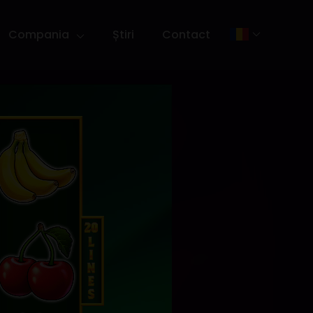
Compania
Știri
Contact