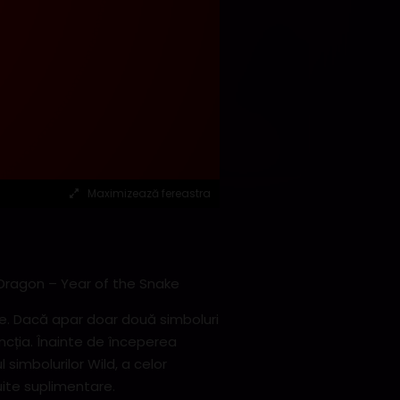
Maximizează fereastra
g Dragon – Year of the Snake
ite. Dacă apar doar două simboluri
ncția. Înainte de începerea
 simbolurilor Wild, a celor
uite suplimentare.