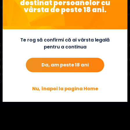
destinat persoanelor cu
re Wild colectează valorile tuturor simbolurilor bani de pe role.
vârsta de peste 18 ani.
ă 10 rotiri gratuite și crescând multiplicatorul câștigului mai î
Te rog să confirmi că ai vârsta legală
-20 de rotiri gratuite, unde modificatorii pot adăuga simbolu
pentru a continua
ivelul doi
te valorile în bani în timpul rotirilor gratuite, iar fiecare al
Da, am peste 18 ani
iplicatorul câștigului
lurile Wild apar pe role fără ca un simbol cu bani să fie vizib
tru a acorda un câștig
Nu, înapoi la pagina Home