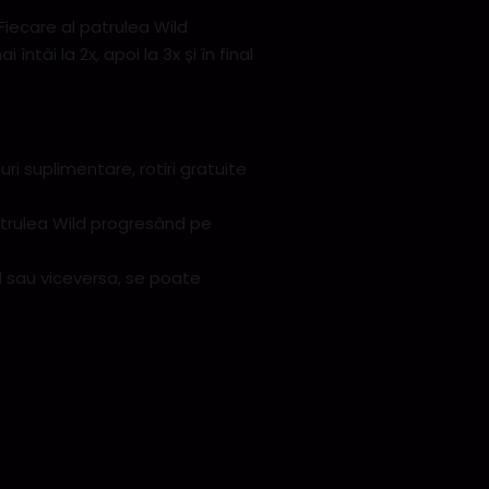
 Fiecare al patrulea Wild
ntâi la 2x, apoi la 3x și în final
ri suplimentare, rotiri gratuite
 patrulea Wild progresând pe
il sau viceversa, se poate