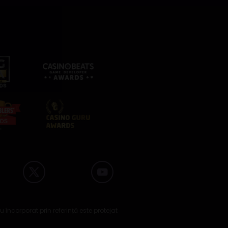
încorporat prin referință este protejat