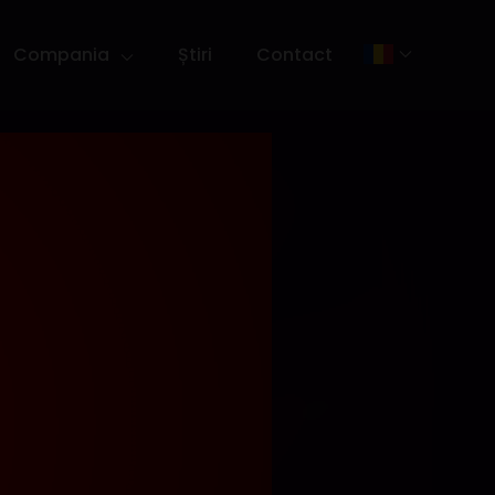
Compania
Știri
Contact