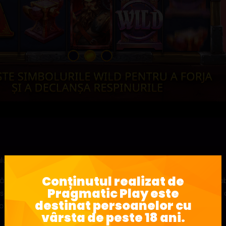
l în câștiguri neprețuite în Forging Wilds.
Conținutul realizat de
grilă 5×3 plin cu unelte de meserie pentru a crea arme imbatabil
Pragmatic Play este
 scatter sunt necesare pentru a lansa rotirile gratuite, unde 
destinat persoanelor cu
tiri acordate.
vârsta de peste 18 ani.
sticky pentru un număr aleatoriu de învârtiri.