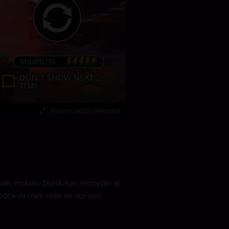
Maximizează fereastra
e, inclusiv burdufuri, nicovale și
câteva mini-role se vor roti