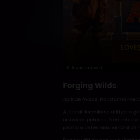
Înapoi la Jocuri
Forging Wilds
Aprinde focul și transformă metalu
Atelierul fierarului se află pe o 
un ciocan puternic. Trei simboluri
pentru a determina numărul de ro
Fiecare wild din bonus va rămâne 