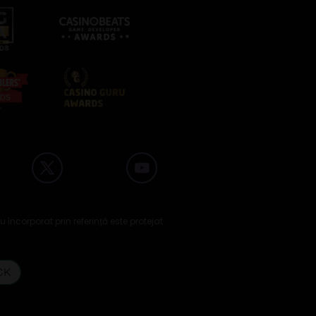
încorporat prin referință este protejat