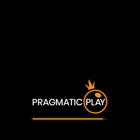
Informații de bază despre
joc
RTP:
96.46%
Conținutul realizat de
Premiile noastre
Pragmatic Play este
destinat persoanelor cu
vârsta de peste 18 ani.
Te rog să confirmi că ai vârsta
legală pentru a continua
Da, am peste 18 ani