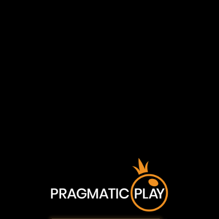
timpul rundei, re-declanșând funcția cu fiecare al treilea
Scatter colectat. Se acordă încă cinci jocuri gratuite și
un simbol Wild aleatoriu este adăugat într-o poziție fixă
pe role până când runda se încheie!
Informații de bază despre
joc
RTP:
96.04%
Conținutul realizat de
Pragmatic Play este
destinat persoanelor cu
vârsta de peste 18 ani.
Premiile noastre
Te rog să confirmi că ai vârsta