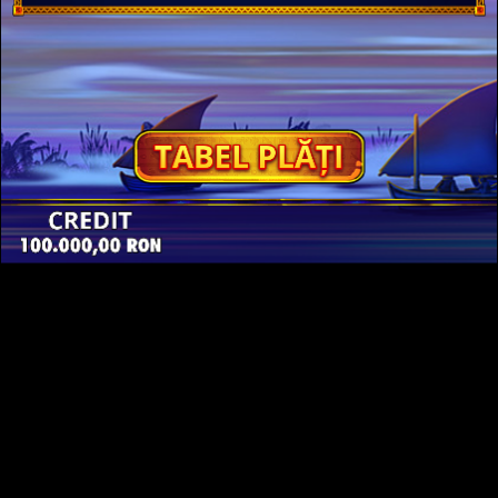
Home
Nu, înapoi la pagina Home
Games
Client Hub
Despre Noi
Locuri de Muncă
Contact
COPYRIGHT © 2015 – 2026. Toate drepturile sunt rezervate Pragmatic
Play – Orice conținut inclus pe acest site sau încorporat prin referință
este protejat de legile internaționale privind drepturile de autor.