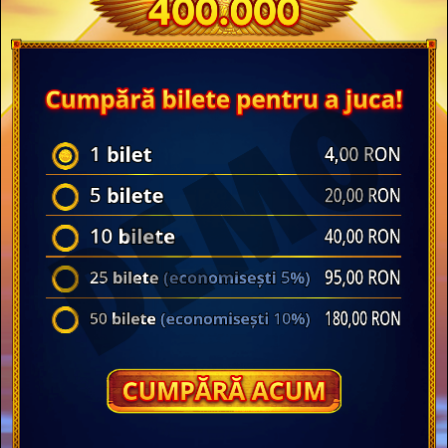
Premiile noastre
Conținutul realizat de
Pragmatic Play este
destinat persoanelor cu
vârsta de peste 18 ani.
Te rog să confirmi că ai vârsta
legală pentru a continua
Da, am peste 18 ani