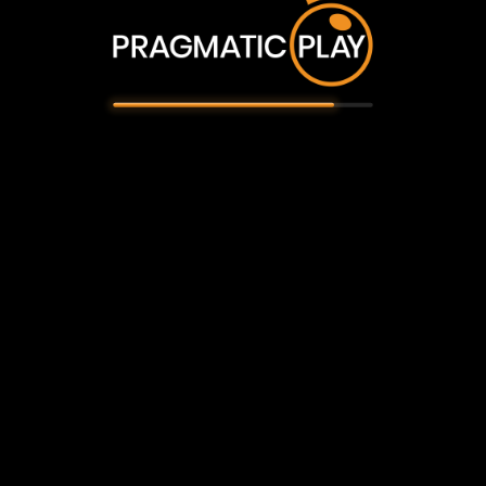
Premiile noastre
Te rog să confirmi că ai vârsta
legală pentru a continua
Da, am peste 18 ani
Nu, înapoi la pagina Home
Home