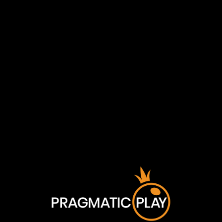
pentru a debloca funcția Hold & Spin. Aici, rolele se
extind până la dimensiunea 11 × 5, fiecare rolă având
trei rotații pentru a obține un simbol suplimentar de
bani. Pe măsură ce banii înmulțesc, multiplicatorul
fiecărei role poate ajunge până la maximum 100x!
Informații de bază despre
joc
RTP:
96.50%
Conținutul realizat de
Pragmatic Play este
destinat persoanelor cu
vârsta de peste 18 ani.
Premiile noastre
Te rog să confirmi că ai vârsta