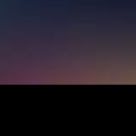
Games
Nu, înapoi la pagina Home
Client Hub
Despre Noi
Locuri de Muncă
Contact
COPYRIGHT © 2015 – 2026. Toate drepturile sunt rezervate Pragmatic
Play – Orice conținut inclus pe acest site sau încorporat prin referință
este protejat de legile internaționale privind drepturile de autor.